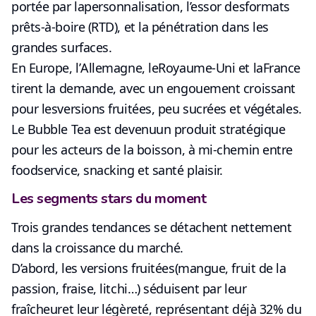
portée par la
personnalisation
, l’essor des
formats
prêts-à-boire (RTD)
, et la pénétration dans les
grandes surfaces.
En Europe, l’
Allemagne
, le
Royaume-Uni
et la
France
tirent la demande, avec un engouement croissant
pour les
versions fruitées, peu sucrées et végétales
.
Le Bubble Tea est devenu
un produit stratégique
pour les acteurs de la boisson, à mi-chemin entre
foodservice, snacking et santé plaisir.
Les segments stars du moment
Trois grandes tendances se détachent nettement
dans la croissance du marché.
D’abord, les
versions fruitées
(mangue, fruit de la
passion, fraise, litchi…) séduisent par leur
fraîcheur
et leur
légèreté
, représentant déjà 32% du