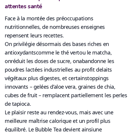
attentes santé
Face à la montée des préoccupations
nutritionnelles, de nombreuses enseignes
repensent leurs recettes.
On privilégie désormais des
bases riches en
antioxydants
comme le
thé vert
ou le
matcha
,
on
réduit les doses de sucre
, on
abandonne les
poudres lactées industrielles
au profit de
laits
végétaux
plus digestes, et certains
toppings
innovants
– gelées d’aloe vera, graines de chia,
cubes de fruit – remplacent partiellement les perles
de tapioca.
Le plaisir reste au rendez-vous, mais
avec une
meilleure maîtrise calorique et un profil plus
équilibré
. Le Bubble Tea devient ainsi
une