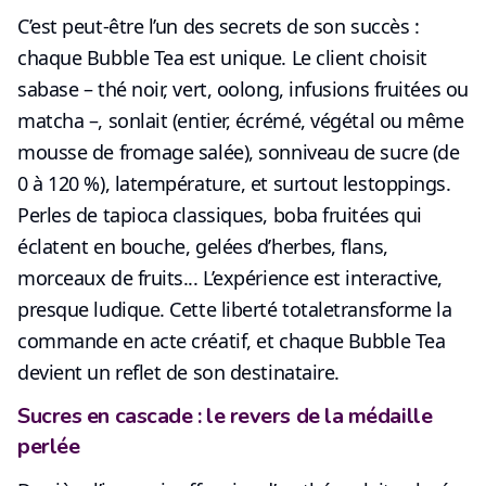
C’est peut-être l’un des secrets de son succès :
chaque Bubble Tea est unique
. Le client choisit
sa
base
– thé noir, vert, oolong, infusions fruitées ou
matcha –, son
lait
(entier, écrémé, végétal ou même
mousse de fromage salée), son
niveau de sucre
(de
0 à 120 %), la
température
, et surtout les
toppings
.
Perles de tapioca classiques, boba fruitées qui
éclatent en bouche, gelées d’herbes, flans,
morceaux de fruits... L’expérience est interactive,
presque ludique. Cette liberté totale
transforme la
commande en acte créatif
, et chaque Bubble Tea
devient un reflet de son destinataire.
Sucres en cascade : le revers de la médaille
perlée