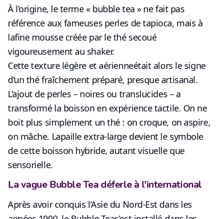
À l’origine, le terme « bubble tea »
ne fait pas
référence aux fameuses perles de tapioca
, mais à
la
fine mousse créée par le thé secoué
vigoureusement au shaker.
Cette
texture légère et aérienne
était alors le signe
d’un thé fraîchement préparé, presque artisanal.
L’ajout de perles – noires ou translucides – a
transformé la boisson en expérience tactile. On ne
boit plus simplement un thé :
on croque, on aspire,
on mâche
. La
paille extra-large
devient le symbole
de cette boisson hybride, autant visuelle que
sensorielle.
La vague Bubble Tea déferle à l'international
Après avoir conquis l’Asie du Nord-Est dans les
années 1990, le
Bubble Tea
s’est installé
dans les